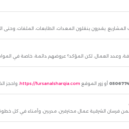
المشاريع. يقدرون ينقلون المعدات، الطابعات، الملفات، وحتى الأ
ة، وعدد العمال. لكن المؤكد؟ عروضهم دائمة، خاصة في المواس
0506774
أو زور الموقع
https://fursanalsharqia.com
، واحجز ال
من فرسان الشرقية عمال محترفين، مدربين، وأمناء في كل خطوة