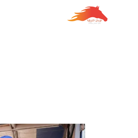
خطي
لى
لمحتوى