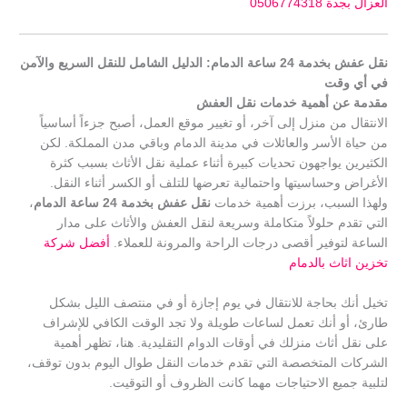
العزال بجدة 0506774318
نقل عفش بخدمة 24 ساعة الدمام: الدليل الشامل للنقل السريع والآمن
في أي وقت
مقدمة عن أهمية خدمات نقل العفش
الانتقال من منزل إلى آخر، أو تغيير موقع العمل، أصبح جزءاً أساسياً
من حياة الأسر والعائلات في مدينة الدمام وباقي مدن المملكة. لكن
الكثيرين يواجهون تحديات كبيرة أثناء عملية نقل الأثاث بسبب كثرة
الأغراض وحساسيتها واحتمالية تعرضها للتلف أو الكسر أثناء النقل.
ولهذا السبب، برزت أهمية خدمات
نقل عفش بخدمة 24 ساعة الدمام
،
التي تقدم حلولاً متكاملة وسريعة لنقل العفش والأثاث على مدار
الساعة لتوفير أقصى درجات الراحة والمرونة للعملاء.
أفضل شركة
تخزين اثاث بالدمام
تخيل أنك بحاجة للانتقال في يوم إجازة أو في منتصف الليل بشكل
طارئ، أو أنك تعمل لساعات طويلة ولا تجد الوقت الكافي للإشراف
على نقل أثاث منزلك في أوقات الدوام التقليدية. هنا، تظهر أهمية
الشركات المتخصصة التي تقدم خدمات النقل طوال اليوم بدون توقف،
لتلبية جميع الاحتياجات مهما كانت الظروف أو التوقيت.