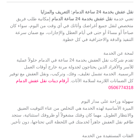
نقل عفش بخدمة 24 ساعة الدمام: التعريف والمزايا
تعني خدمة
نقل عفش بخدمة 24 ساعة الدمام
إمكانية طلب فريق
متخصص لنقل جميع أغراضك وأثاثك في أي وقت من اليوم، سواء كان
صباحاً أو مساءً أو حتى في أيام العطل والإجازات، مع ضمان سرعة
التنفيذ والدقة والاحترافية في كل خطوة.
لمحة عن الخدمة
تقدم شركات نقل العفش بخدمة 24 ساعة في الدمام حلولاً عملية
للأسر والأفراد الذين يحتاجون لجدولة مرنة خارج أوقات العمل
الرسمية. الخدمة تشمل تغليف، وفك، وتركيب، ونقل العفش مع توفير
كل الضمانات اللازمة لسلامة الأثاث.
أرقام دينات نقل عفش الدمام
0506774318
سهولة وراحة على مدار اليوم
الميزة الأساسية لهذه الخدمة هي التخلص من عناء التوقيت الضيق
والانتظار الطويل. مهما كان وقتك مشغولاً أو ظروفك استثنائية، ستجد
طاقم نقل العفش جاهزاً لخدمتك في اللحظة التي تحتاجها، دون تأخير.
الفئات المستفيدة من الخدمة