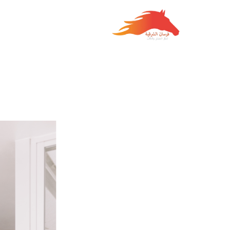
خطي
لى
لمحتوى