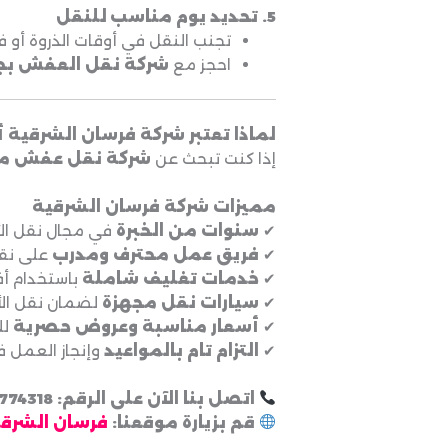
5. تحديد يوم مناسب للنقل
تجنب النقل في أوقات الذروة أو ف
احجز مع
شركة نقل العفش بج
لماذا تعتبر شركة فرسان الشرقي
إذا كنت تبحث عن
شركة نقل عفش مو
مميزات شركة فرسان الشرقية
✔
سنوات من الخبرة
في مجال نقل الأ
✔
فريق عمل محترف ومدرب
على نقل
✔
خدمات تغليف شاملة
باستخدام أف
✔
سيارات نقل مجهزة
لضمان نقل الأث
✔
أسعار مناسبة وعروض حصرية
لل
✔
التزام تام بالمواعيد
وإنجاز العمل ف
اتصل بنا الآن على الرقم: 0506774318
قم بزيارة موقعنا:
فرسان الشرق