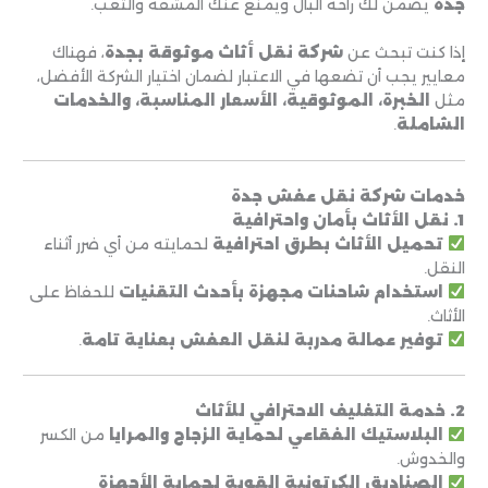
جدة
يضمن لك راحة البال ويمنع عنك المشقة والتعب.
إذا كنت تبحث عن
شركة نقل أثاث موثوقة بجدة
، فهناك
معايير يجب أن تضعها في الاعتبار لضمان اختيار الشركة الأفضل،
مثل
الخبرة، الموثوقية، الأسعار المناسبة، والخدمات
الشاملة
.
خدمات شركة نقل عفش جدة
1. نقل الأثاث بأمان واحترافية
تحميل الأثاث بطرق احترافية
لحمايته من أي ضرر أثناء
النقل.
استخدام شاحنات مجهزة بأحدث التقنيات
للحفاظ على
الأثاث.
توفير عمالة مدربة لنقل العفش بعناية تامة
.
2. خدمة التغليف الاحترافي للأثاث
البلاستيك الفقاعي لحماية الزجاج والمرايا
من الكسر
والخدوش.
الصناديق الكرتونية القوية لحماية الأجهزة