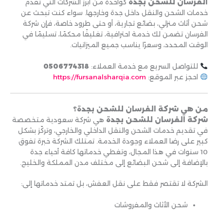
الفرسان للشحن بجدة
كواحدة من أبرز الشركات التي تقدم
خدمات الشحن والنقل داخل جدة وخارجها. سواء كنت تبحث عن
شحن أثاث منزلي، بضائع تجارية، أو حتى طرود خاصة، فإن شركة
الفرسان تضمن لك خدمة احترافية، تغليفًا محكمًا، تسليمًا في
الوقت المحدد، وسعرًا يناسب جميع الميزانيات.
للتواصل السريع مع خدمة العملاء:
0506774318
احجز عبر الموقع:
https://fursanalsharqia.com
من هي شركة الفرسان للشحن بجدة؟
شركة الفرسان للشحن بجدة
هي شركة سعودية متخصصة
في تقديم خدمات الشحن والنقل الداخلي والخارجي، وتركّز بشكل
كبير على رضا العملاء وجودة الخدمة. تمتلك الشركة خبرة تفوق
10 سنوات في هذا المجال، وتغطي خدماتها كافة أحياء جدة
بالإضافة إلى شحن البضائع إلى مختلف مدن المملكة والخليج.
الشركة لا تقتصر فقط على نقل العفش، بل تمتد خدماتها إلى:
شحن الأثاث والمفروشات