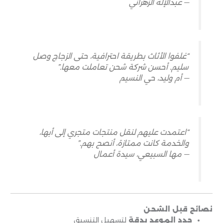
— عبدالإله الزهراني
“غلفوا الأثاث بطريقة احترافية، حتى الزجاج وصل
سليم. أحسن شركة شحن تعاملت معها.”
— أم وليد، حي النسيم
“اعتمدت عليهم لنقل منتجات متجري إلى أبها،
والخدمة كانت ممتازة، أنصح بهم.”
— مها السبيعي، سيدة أعمال
نصائح قبل الشحن
حدد الموعد بدقة
لتسهيل التنسيق