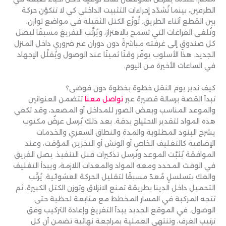
الطرفين، بينما تُشدّد إجراءات التثبيت الداخلي كي لا تتكوّن حركة
بين القطع أثناء الطريق. تُوزّع الكتل الثقيلة في مواضع توازن،
وتُلغى الفراغات التي تسمح بالاهتزاز، ويُرتَّب التفريغ مسبقًا ليصل
كل صندوقٍ إلى غرفته مباشرةً دون دوران غير ضروري داخل المنزل
الجديد. هذا الأسلوب يوفّر وقتًا ثمينًا عند الوصول ويُقلّل الإجهاد
في الساعات الأخيرة من اليوم.
كيف ندير يوم النقل خطوة بخطوة دون فوضى؟
تبدأ القصة برسالة قصيرة عبر
تواصل معنا
تتضمن العنوانين
والموعد المناسب وبعض الصور للمداخل أو المصعد، وقد تكفي
هذه المواد لتقدير الاحتياج بدقة. بعد ذلك يُرسل عرضٌ مكتوب
يشرح البنود المطلوبة والمدة والنطاق السعري والخدمات
الإضافية كالتغليف الخاص أو الونش أو التخزين المؤقت، وعند
الموافقة يُثبَّت الموعد وتُرسل تذكيرات قبل التنفيذ. يصل الفريق
في الوقت المحدد ومعه المواد والمعدات اللازمة، ويبدأ التغليف
والفك بتسلسلٍ مُعدّ مسبقًا لتقليل الحركة العشوائية. يُرتّب
التحميل داخل الدِينا بطريقة تمنع الانزلاق وتوزن الكتل الكبيرة، ثم
تتجه المركبة في المسار المخطط مع متابعة لحظية حتى
الوصول. في الموقع الجديد يبدأ التفريغ وإعادة التركيب وفق
ترتيب الغرف، وتنتهي العملية بمراجعة نهائية تضمن أن كل