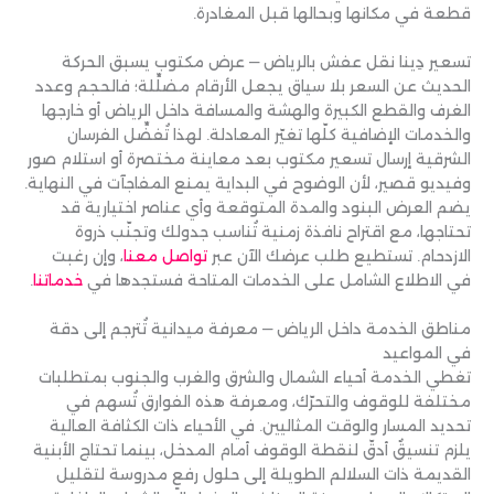
قطعة في مكانها وبحالها قبل المغادرة.
تسعير دِينا نقل عفش بالرياض — عرض مكتوب يسبق الحركة
الحديث عن السعر بلا سياق يجعل الأرقام مضلِّلة؛ فالحجم وعدد
الغرف والقطع الكبيرة والهشة والمسافة داخل الرياض أو خارجها
والخدمات الإضافية كلّها تغيّر المعادلة. لهذا تُفضِّل الفرسان
الشرقية إرسال تسعير مكتوب بعد معاينة مختصرة أو استلام صور
وفيديو قصير، لأن الوضوح في البداية يمنع المفاجآت في النهاية.
يضم العرض البنود والمدة المتوقعة وأي عناصر اختيارية قد
تحتاجها، مع اقتراح نافذة زمنية تُناسب جدولك وتجنّب ذروة
الازدحام. تستطيع طلب عرضك الآن عبر
تواصل معنا
، وإن رغبت
في الاطلاع الشامل على الخدمات المتاحة فستجدها في
خدماتنا
.
مناطق الخدمة داخل الرياض — معرفة ميدانية تُترجم إلى دقة
في المواعيد
تغطي الخدمة أحياء الشمال والشرق والغرب والجنوب بمتطلبات
مختلفة للوقوف والتحرّك، ومعرفة هذه الفوارق تُسهم في
تحديد المسار والوقت المثاليين. في الأحياء ذات الكثافة العالية
يلزم تنسيقٌ أدقّ لنقطة الوقوف أمام المدخل، بينما تحتاج الأبنية
القديمة ذات السلالم الطويلة إلى حلول رفعٍ مدروسة لتقليل