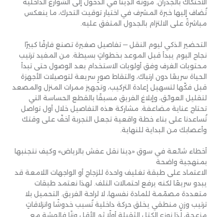
الاحتكاك بالجدران. مرونة الدِينا في الدخول إلى الشوارع الداخلية
تُضاف إليها خبرة المشرف في اختيار توقيت التحرك، ما ينعكس
مباشرةً على الالتزام بالجدول المتفق عليه.
التحضير الذكي ليوم النقل — تفاصيل صغيرة تصنع فارقًا كبيرًا
نجاح اليوم يبدأ قبل الموعد بخطواتٍ بسيطة. من المفيد ترتيب
محتويات الغرف وفق أولويات الاستخدام بعد الوصول حتى تبدأ
الحياة سريعًا دون ارتباك، والتقاط صورٍ سريعة لتوصيلات الأجهزة
قبل فكّها لتسهيل إعادة التركيب، وتجهيز ممرات المنزل والمصعد
لتقليل العوائق، وإبلاغ الفريق مسبقًا بالقطع الحساسة التي
تحتاج عناية مضاعفة. مشاركة هذه التفاصيل خلال أول تواصل
تُساعدنا على بناء خطة واقعية تجعل التجربة أخفّ على وقتك
وأعصابك من البداية للنهاية.
أخطاء شائعة في سوق «دِينا نقل عفش بالرياض» وكيف نتجنبها
بمنهجية واضحة
الاعتماد على طبقة تغليف واحدة للزجاج أو الواجهات اللامعة قد
يبدو سريعًا لكنه يرفع احتمالات التلف. لهذا نعتمد طبقات
متعددة مصمّمة للمادة نفسها، لا لراحة الفريق. التحميل بلا
ترتيب وزنٍ منطقي يخلق حركة داخلية تُسبب خدوشًا وانزلاقاتٍ
مزعجة، لذا نوزع الكتل الثقيلة أولًا ثم الأقل وزنًا فالهشة مع