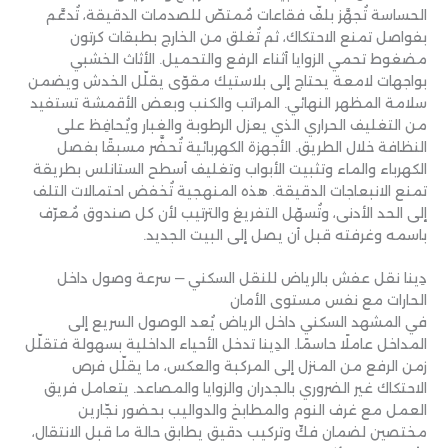
الحساسة تُجهَّز بلفّ فقاعات مُمتصّ للصدمات الدقيقة، تُدعَّم
بفواصل تمنع الاحتكاك، ثم تُغلق من الخارج بطبقات كرتون
مضغوط تحمي الزوايا أثناء الرفع والتحميل. الأثاث الخشبي
بواجهات لامعة يحتاج إلى بلاستيك مقوّى يقلّل الخدش ويضمن
سلامة المظهر النهائي. المراتب والكنب وبعض الأقمشة تستفيد
من التغليف الحراري الذي يعزل الرطوبة والغبار ويُحافِظ على
النظافة خلال الطريق. الأجهزة الكهربائية تُحضَّر مسبقًا بفصل
الكهرباء والماء وتثبيت الأبواب وتغليف أسطح الستانلس بطريقة
تمنع الانبعاجات الدقيقة. هذه المنهجية تُخفض احتمالات التلف
إلى الحد الأدنى، وتُسهّل التفريغ والترتيب لأن كل صندوق مُعرّف
باسمه وغرفته قبل أن يصل إلى البيت الجديد.
دِينا نقل عفش بالرياض للنقل السكني — سرعة وصول داخل
الحارات مع نفس مستوى الأمان
في المشهد السكني داخل الرياض يُعد الوصول السريع إلى
المداخل عاملًا حاسمًا. الدِينا تدخل الأحياء الداخلية بسهولة فتقلّل
زمن الرفع من المنزل إلى المركبة والعكس، ما يقلّل فرص
الاحتكاك غير الضروري بالجدران والزوايا والمصاعد. يتعامل فريق
العمل مع غرف النوم والمطابخ والدواليب بحضور نجّارين
مختصين لضمان فكّ وتركيب دقيق يطابق حالة ما قبل الانتقال،