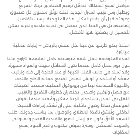
فواصل تمنع الاحتكاك. تجاهُل ترقيم الصناديق يُربك التفريغ
ويطيل زمن ترتيب المنزل الجديد، لذلك نوثّق محتوى كل صندوق
وغرفته قبل أن يغادر المكان. هذه المنهجية ليست «تفاصيل
إضافية»، بل هي الخط الذي يفصل بين تجربة عادية وتجربة يمكن
للعميل أن يصفها بأنها الأفضل.
أسئلة يتكرر طرحها عن دِينا نقل عفش بالرياض — إجابات عملية
مباشرة
المدة المتوقعة لنقل شقة متوسطة داخل العاصمة تتراوح غالبًا
حول يوم عمل كامل عندما تكون المداخل سهلة والمواد مجهزة،
وقد تمتد في حالات الفلل الكبيرة أو عند الحاجة إلى فك وتركيب
معقّد أو استخدام الونش لبعض القطع. حماية الزجاج والتحف
والأجهزة الحساسة تبدأ من بروتوكول التغليف متعدد الطبقات
مع فصلٍ وترقيم واضحين يختصران خطوات التفريغ والترتيب.
النقل بين المدن باستخدام الدِينا ممكن ومُفيد عندما يفرض
الموقعان نقاط وصولٍ داخلية، على أن تُشدَّد إجراءات التثبيت
الداخلي وتُنسَّق نافذة الانطلاق والوصول بما يناسب جدولك. طلب
التسعير الأدقّ يكون عبر إرسال الصور والفيديو القصير والعنوانين
والموعد المفضّل، وسنردّ بعرض مكتوب واضح البنود يمنع
المفاجآت.