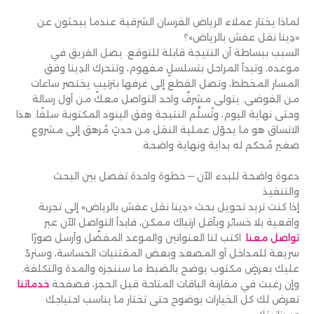
لماذا يختار عملاء الرياض الفرسان الشرقية عندما يبحثون عن
«دِينا نقل عفش بالرياض»؟
السبب ببساطة أن النتيجة قابلة للتوقع. يصل الفريق في
موعده، وتبدأ المراحل بتسلسلٍ مفهوم، وتتحرك الدِينا وفق
المسار المخطط، وتصل القطع إلى غرفها بترتيبٍ يختصر ساعات
من الفوضى. يتولى مشرفٌ واحد التواصل معك من أول رسالة
وحتى نهاية اليوم، وتُسلَّم النتيجة وفق البنود المكتوبة سلفًا. هذا
الاتساق هو ما يحوّل عملية النقل من حدثٍ مُرهق إلى مشروع
صغير مُحكم له بداية ونهاية واضحة.
دعوة واضحة للبدء الآن — خطوة واحدة تفصل بين البحث
والتنفيذ
إذا كنت تريد تحويل بحث «دِينا نقل عفش بالرياض» إلى تجربة
واقعية بلا خسائر وبأقل ارتباك ممكن، فابدأ التواصل الآن عبر
تواصل معنا
. اكتب لنا العنوانين والموعد المفضّل وأرسل صورًا
سريعة للمداخل أو المصعد وبعض المقتنيات الحساسة، وسنردّ
عليك بعرضٍ مكتوب يوضح بالضبط ما سننجزه والمدة والتكلفة.
وإن رغبت في مقارنة الباقات المتاحة قبل الحجز، فصفحة
خدماتنا
تعرض لك كل الخيارات بوضوح حتى تختار ما يناسب احتياجك