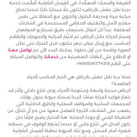
الضيقة والممرات المعقّدة. في الفرسان الشرقية صُمِّمت خدمة
«دِينا نقل عفش بالرياض» لتكون حلًا ميدانيًا ذكيًا عندما تحتاج
مركبة مرنة وسريعة الدخول والخروج، مع الحفاظ على نفس
معايير الأمان والتغليف الاحترافي المستخدمة في الشاحنات
المغلقة. يبدأ كل انتقال باستيعابٍ دقيق لسيناريو الموقعين
ومسار الحركة داخل الرياض، ثم اختيار المركبة والتجهيزات والطاقم
المناسب، مع إرسال عرض سعر مكتوب قبل التحرك حتى تظل
الصورة واضحة من أول خطوة. يمكنك البدء الآن عبر
تواصل معنا
،
أو الاطلاع على الباقات التفصيلية من
خدماتنا
، والتواصل المباشر
على الرقم ‎+966506774318.
لماذا دِينا نقل عفش بالرياض هي الخيار المناسب لأحياء
العاصمة؟
الرياض مدينة واسعة ومتنوعة الأحياء، وبين شارعٍ داخلي وآخر قد
تتغيّر قواعد الحركة تمامًا. الدِينا تمنحك مرونة دخول بوابات
المجمعات السكنية والمواقف السفلية والطرق الداخلية التي
يصعب على الشاحنات الكبيرة التعامل معها، من غير أن تتنازل عن
الانضباط الزمني أو جودة الحماية. هذا الاختيار يصبح فارقًا حين
يكون المنزل في شارع جانبي أو عندما يُشترط الوقوف في مسافة
قصيرة أمام المدخل. ومع تلك المرونة تحافظ الفرسان الشرقية