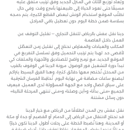
ويُعاد توزيع الأثاث في المنزل الجديد وفق ترتيب متفق عليه
مسبقًا حتى تعود الحياة إلى طبيعتها بأسرع وقت. وفي حال
تطلّب الموقع استخدام الونش لبعض القطع الكبيرة، يتم دمجه
بسلاسة ضمن خطة اليوم دون تعطيل باقي المراحل.
دِينا نقل عفش بالرياض للنقل التجاري — تقليل التوقف عن
العمل داخل العاصمة
المكاتب والعيادات والمعارض تحتاج إلى تقليل زمن التعطّل
لأقصى حد. لهذا يتم ترتيب التحميل وفق تسلسل التفريغ في
الموقع الجديد، مع ترميز واضح للصناديق والأجهزة والملفات كي
تبدأ دورة التشغيل فور الوصول. مرونة الدِينا في الوقوف بالقرب
من المدخل تُختصر معها دقائق كثيرة، وهذا الفرق البسيط يتراكم
ليصنع ساعات مضافة في نهاية اليوم. تُحافِظ الفرسان الشرقية
على سياق اتصالٍ واحد مع الجهة المسؤولة لدى العميل، فيعرف
الجميع «متى بدأنا» و«أين وصلنا» و«متى تنتهي المرحلة التالية»
دون رسائل مشتتة.
نقل عفش بين المدن انطلاقًا من الرياض مع خيار الدِينا
قد تحتاج الانتقال من الرياض إلى الدمام أو القصيم أو جدة أو مكة
أو المدينة، وهنا تُضبط الخطة على رحلات أطول. الدِينا تكون خيارًا
ممتازًا عندما يفرض الموقعان نقاط توقفٍ داخل أحياء ضيقة في