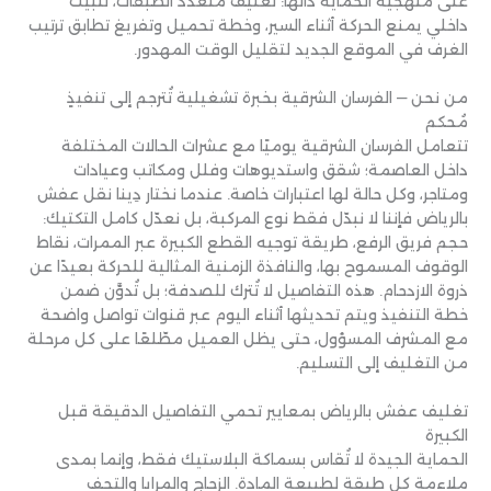
على منهجية الحماية ذاتها: تغليف متعدد الطبقات، تثبيت
داخلي يمنع الحركة أثناء السير، وخطة تحميل وتفريغ تطابق ترتيب
الغرف في الموقع الجديد لتقليل الوقت المهدور.
من نحن — الفرسان الشرقية بخبرة تشغيلية تُترجم إلى تنفيذٍ
مُحكم
تتعامل الفرسان الشرقية يوميًا مع عشرات الحالات المختلفة
داخل العاصمة؛ شقق واستديوهات وفلل ومكاتب وعيادات
ومتاجر، وكل حالة لها اعتبارات خاصة. عندما نختار دِينا نقل عفش
بالرياض فإننا لا نبدّل فقط نوع المركبة، بل نعدّل كامل التكتيك:
حجم فريق الرفع، طريقة توجيه القطع الكبيرة عبر الممرات، نقاط
الوقوف المسموح بها، والنافذة الزمنية المثالية للحركة بعيدًا عن
ذروة الازدحام. هذه التفاصيل لا تُترك للصدفة؛ بل تُدوَّن ضمن
خطة التنفيذ ويتم تحديثها أثناء اليوم عبر قنوات تواصل واضحة
مع المشرف المسؤول، حتى يظل العميل مطّلعًا على كل مرحلة
من التغليف إلى التسليم.
تغليف عفش بالرياض بمعايير تحمي التفاصيل الدقيقة قبل
الكبيرة
الحماية الجيدة لا تُقاس بسماكة البلاستيك فقط، وإنما بمدى
ملاءمة كل طبقة لطبيعة المادة. الزجاج والمرايا والتحف