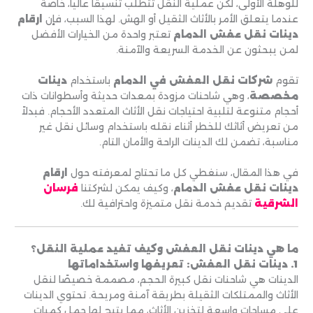
للوهلة الأولى، لكن عملية النقل تتطلب تنسيقًا عالياً، خاصة
عندما يتعلق الأمر بالأثاث الثقيل أو الهش. لهذا السبب، فإن
ارقام
دينات نقل عفش الدمام
تعتبر واحدة من الخيارات الأفضل
لمن يبحثون عن الخدمة السريعة والآمنة.
تقوم
شركات نقل العفش في الدمام
باستخدام
دينات
مخصصة
، وهي شاحنات مزودة بمعدات حديثة وأسطوانات ذات
أحجام متنوعة لتلبية احتياجات نقل الأثاث المتعدد الأحجام. فبدلاً
من تعريض أثاثك للخطر أثناء نقله باستخدام وسائل نقل غير
مناسبة، تضمن لك الدينات الراحة والأمان التام.
في هذا المقال، سنغطي كل ما تحتاج لمعرفته حول
ارقام
دينات نقل عفش الدمام
، وكيف يمكن لشركتنا
فرسان
الشرقية
تقديم خدمة نقل متميزة واحترافية لك.
ما هي دينات نقل العفش وكيف تفيد عملية النقل؟
1. دينات نقل العفش: تعريفها واستخداماتها
الدينات هي شاحنات نقل كبيرة الحجم، مصممة خصيصًا لنقل
الأثاث والممتلكات الثقيلة بطريقة آمنة ومريحة. تحتوي الدينات
على مساحات واسعة لتخزين الأثاث، مما يتيح لها حمل كميات