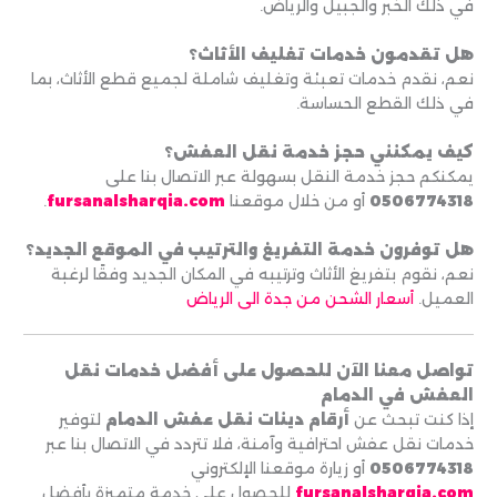
في ذلك الخبر والجبيل والرياض.
هل تقدمون خدمات تغليف الأثاث؟
نعم، نقدم خدمات تعبئة وتغليف شاملة لجميع قطع الأثاث، بما
في ذلك القطع الحساسة.
كيف يمكنني حجز خدمة نقل العفش؟
يمكنكم حجز خدمة النقل بسهولة عبر الاتصال بنا على
0506774318
أو من خلال موقعنا
fursanalsharqia.com
.
هل توفرون خدمة التفريغ والترتيب في الموقع الجديد؟
نعم، نقوم بتفريغ الأثاث وترتيبه في المكان الجديد وفقًا لرغبة
العميل.
أسعار الشحن من جدة الى الرياض
تواصل معنا الآن للحصول على أفضل خدمات نقل
العفش في الدمام
إذا كنت تبحث عن
أرقام دينات نقل عفش الدمام
لتوفير
خدمات نقل عفش احترافية وآمنة، فلا تتردد في الاتصال بنا عبر
0506774318
أو زيارة موقعنا الإلكتروني
fursanalsharqia.com
للحصول على خدمة متميزة بأفضل